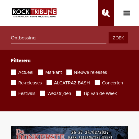
Toggle
Main
Menu
ZOEK
Filteren:
Actueel
Markant
Nieuwe releases
Re-releases
ALCATRAZ BASH
Concerten
Festivals
Wedstrijden
Tip van de Week