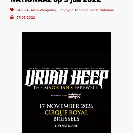
NATIONAAL op 5 juli 2022
GOJIRA, Alien Weaponry, Employed To Serve, Vorst Nationaal
27/06/2022