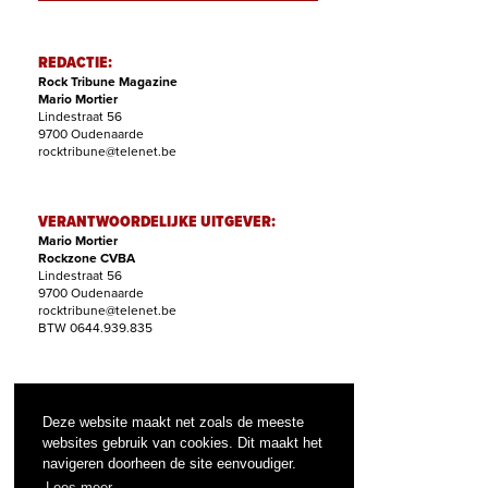
REDACTIE:
Rock Tribune Magazine
Mario Mortier
Lindestraat 56
9700 Oudenaarde
rocktribune@telenet.be
VERANTWOORDELIJKE UITGEVER:
Mario Mortier
Rockzone CVBA
Lindestraat 56
9700 Oudenaarde
rocktribune@telenet.be
BTW 0644.939.835
ABONNEMENTEN:
Filip Nollet
Deze website maakt net zoals de meeste
abonnementen@rock-tribune.com
websites gebruik van cookies. Dit maakt het
navigeren doorheen de site eenvoudiger.
Lees meer