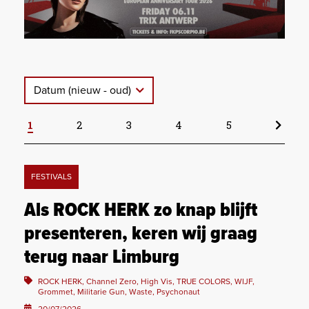
Datum (nieuw - oud)
1
2
3
4
5
FESTIVALS
Als ROCK HERK zo knap blijft
presenteren, keren wij graag
terug naar Limburg
ROCK HERK, Channel Zero, High Vis, TRUE COLORS, WIJF,
Grommet, Militarie Gun, Waste, Psychonaut