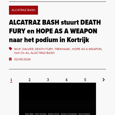
ALCATRAZ BASH
ALCATRAZ BASH stuurt DEATH
FURY en HOPE AS A WEAPON
naar het podium in Kortrijk
WIJF, DALVER, DEATH FURY, TREKHAAK., HOPE AS A WEAPON,
Hell On Air, ALACTRAZ BASH
02/05/2026
1
2
3
4
5