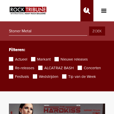
Toggle
Main
Menu
ZOEK
Filteren:
Actueel
Markant
Nieuwe releases
Re-releases
ALCATRAZ BASH
Concerten
Festivals
Wedstrijden
Tip van de Week