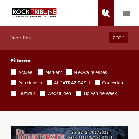
Toggle
Main
Menu
ZOEK
Filteren:
Actueel
Markant
Nieuwe releases
Re-releases
ALCATRAZ BASH
Concerten
Festivals
Wedstrijden
Tip van de Week