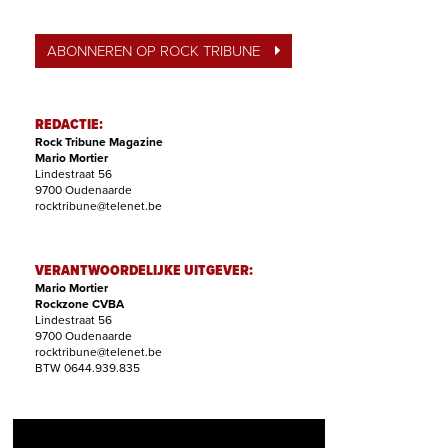
ABONNEREN OP ROCK TRIBUNE
REDACTIE:
Rock Tribune Magazine
Mario Mortier
Lindestraat 56
9700 Oudenaarde
rocktribune@telenet.be
VERANTWOORDELIJKE UITGEVER:
Mario Mortier
Rockzone CVBA
Lindestraat 56
9700 Oudenaarde
rocktribune@telenet.be
BTW 0644.939.835
ABONNEMENTEN: