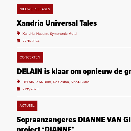
NIEUWE RELEASES
Xandria Universal Tales
Xandria, Napalm, Symphonic Metal
22/11/2024
CONCERTEN
DELAIN is klaar om opnieuw de gr
DELAIN, XANDRIA, De Casino, Sint-Niklaas
21/11/2023
ACTUEEL
Sopraanzangeres DIANNE VAN GI
project ‘DIANNE’