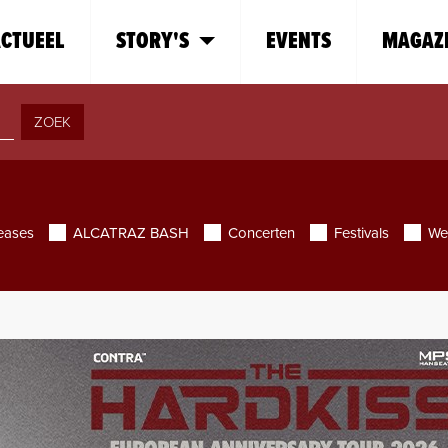
CTUEEL
STORY'S
EVENTS
MAGAZ
ZOEK
eases
ALCATRAZ BASH
Concerten
Festivals
We