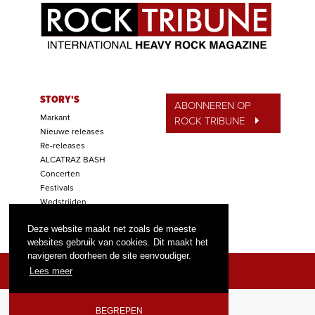
STORY'S
ABONNEREN OP
Markant
ROCK TRIBUNE
Nieuwe releases
Re-releases
ALCATRAZ BASH
Concerten
Festivals
Wedstrijden
Tip van de Week
Deze website maakt net zoals de meeste
websites gebruik van cookies. Dit maakt het
navigeren doorheen de site eenvoudiger.
Lees meer
BEGREPEN