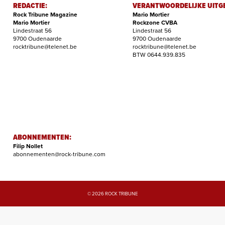
REDACTIE:
VERANTWOORDELIJKE UITG
Rock Tribune Magazine
Mario Mortier
Mario Mortier
Rockzone CVBA
Lindestraat 56
Lindestraat 56
9700 Oudenaarde
9700 Oudenaarde
rocktribune@telenet.be
rocktribune@telenet.be
BTW 0644.939.835
ABONNEMENTEN:
Filip Nollet
abonnementen@rock-tribune.com
© 2026 ROCK TRIBUNE