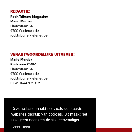
REDACTIE:
Rock Tribune Magazine
Mario Mortier
Lindestraat 56
9700 Oudenaarde
rocktribune@telenet.be
VERANTWOORDELIJKE UITGEVER:
Mario Mortier
Rockzone CVBA
Lindestraat 56
9700 Oudenaarde
rocktribune@telenet.be
BTW 0644.939.835
ABONNEMENTEN:
Filip Nollet
Deze website maakt net zoals de meeste
abonnementen@rock-tribune.com
websites gebruik van cookies. Dit maakt het
navigeren doorheen de site eenvoudiger.
Lees meer