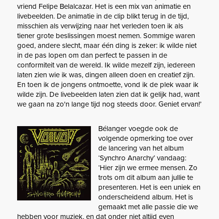
vriend Felipe Belalcazar. Het is een mix van animatie en
livebeelden. De animatie in de clip blikt terug in de tijd,
misschien als verwijzing naar het verleden toen ik als
tiener grote beslissingen moest nemen. Sommige waren
goed, andere slecht, maar één ding is zeker: ik wilde niet
in de pas lopen om dan perfect te passen in de
conformiteit van de wereld. Ik wilde mezelf zijn, iedereen
laten zien wie ik was, dingen alleen doen en creatief zijn.
En toen ik de jongens ontmoette, vond ik de plek waar ik
wilde zijn. De livebeelden laten zien dat ik gelijk had, want
we gaan na zo'n lange tijd nog steeds door. Geniet ervan!’
Bélanger voegde ook de
volgende opmerking toe over
de lancering van het album
‘Synchro Anarchy’ vandaag:
‘Hier zijn we ermee mensen. Zo
trots om dit album aan jullie te
presenteren. Het is een uniek en
onderscheidend album. Het is
gemaakt met alle passie die we
hebben voor muziek, en dat onder niet altijd even