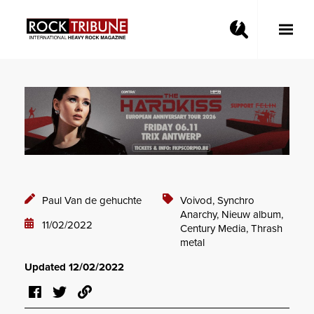
Toggle
Main
Menu
Paul Van de gehuchte
Voivod,
Synchro
Anarchy,
Nieuw album,
11/02/2022
Century Media,
Thrash
metal
Updated 12/02/2022