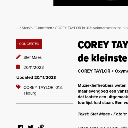
...
/
Story's
/
Concerten
/
COREY TAYLOR in 013: Vakmanschap tot in de 
COREY TAYL
CONCERTEN
de kleinste
Stef Maes
20/11/2023
COREY TAYLOR + Oxymorr
Updated 20/11/2023
Muziekliefhebbers wete
COREY TAYLOR,
013,
maar evengoed een vanzel
Tilburg
dat laatste een uitgemaak
tourlijst had staan. Een vo
Tekst: Stef Maes - Foto’s: