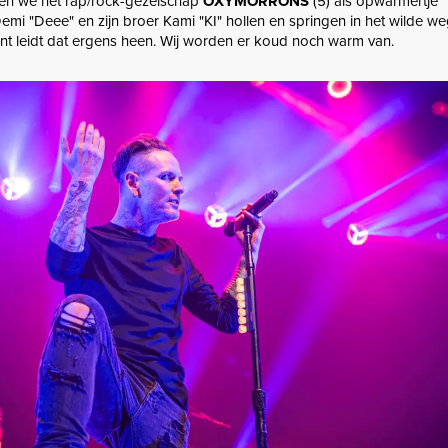
gen we het rap/rock-gezelschap
OXYMORRONS
(5) als opwarmertje
mi "Deee" en zijn broer Kami "KI" hollen en springen in het wilde we
 leidt dat ergens heen. Wij worden er koud noch warm van.