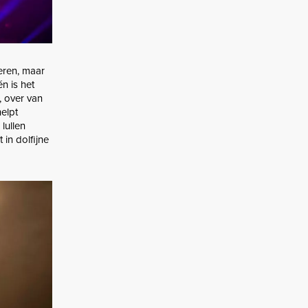
veren, maar
n is het
, over van
helpt
lullen
 in dolfijne