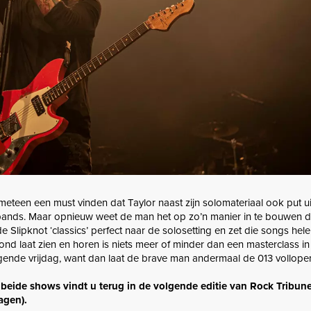
 meteen een must vinden dat Taylor naast zijn solomateriaal ook put u
 bands. Maar opnieuw weet de man het op zo’n manier in te bouwen d
de Slipknot ‘classics’ perfect naar de solosetting en zet die songs hel
ond laat zien en horen is niets meer of minder dan een masterclass i
olgende vrijdag, want dan laat de brave man andermaal de 013 vollope
 beide shows vindt u terug in de volgende editie van Rock Tribune
agen).