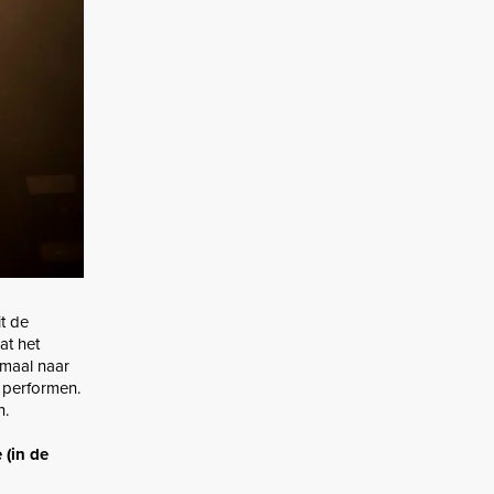
it de
at het
emaal naar
n performen.
n.
 (in de