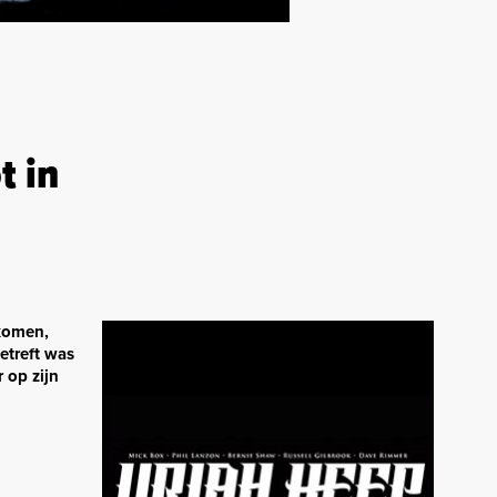
t in
komen,
etreft was
 op zijn