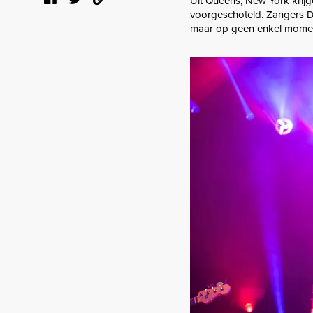
Uit Queens, New York krij
voorgeschoteld. Zangers De
maar op geen enkel moment