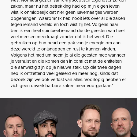
was. Normaal gezien sta ik vrij sceptisch tegenover zulken
zaken, maar nu het betrekking had op mijn eigen leven
wist ik onmiddellijk dat hier geen lulverhaaltjes werden
opgehangen. Waarom? Ik heb nooit iets over al die zaken
tegen iemand verteld en toch wist zij het. Volgens haar
ben ik een heel spiritueel iemand die de geesten van heel
veel mensen meedraagt zonder dat ik het weet. Die
gebruiken op hun beurt een pak van je energie om aan
deze wereld te ontsnappen en rust te kunnen vinden.
Volgens het medium neem je al die geesten mee wanneer
je verhuist en die komen dan in conflict met de entiteiten
die aanwezig zijn op je nieuwe stek. Op die twee dagen
heb ik ontzettend veel geleerd en meer nog, sinds dat
bezoek zijn we ook verlost van alles. Voorlopig hebben er
zich geen onverklaarbare zaken meer voorgedaan.’