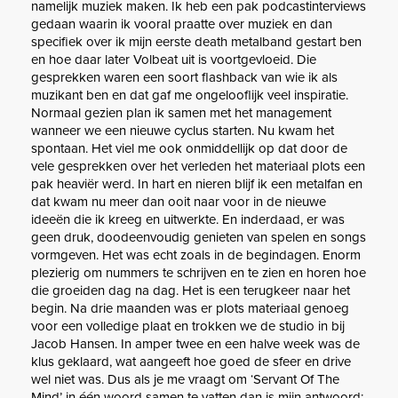
namelijk muziek maken. Ik heb een pak podcastinterviews
gedaan waarin ik vooral praatte over muziek en dan
specifiek over ik mijn eerste death metalband gestart ben
en hoe daar later Volbeat uit is voortgevloeid. Die
gesprekken waren een soort flashback van wie ik als
muzikant ben en dat gaf me ongelooflijk veel inspiratie.
Normaal gezien plan ik samen met het management
wanneer we een nieuwe cyclus starten. Nu kwam het
spontaan. Het viel me ook onmiddellijk op dat door de
vele gesprekken over het verleden het materiaal plots een
pak heaviër werd. In hart en nieren blijf ik een metalfan en
dat kwam nu meer dan ooit naar voor in de nieuwe
ideeën die ik kreeg en uitwerkte. En inderdaad, er was
geen druk, doodeenvoudig genieten van spelen en songs
vormgeven. Het was echt zoals in de begindagen. Enorm
plezierig om nummers te schrijven en te zien en horen hoe
die groeiden dag na dag. Het is een terugkeer naar het
begin. Na drie maanden was er plots materiaal genoeg
voor een volledige plaat en trokken we de studio in bij
Jacob Hansen. In amper twee en een halve week was de
klus geklaard, wat aangeeft hoe goed de sfeer en drive
wel niet was. Dus als je me vraagt om ‘Servant Of The
Mind’ in één woord samen te vatten dan is mijn antwoord: