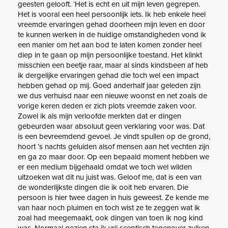
geesten gelooft. ‘Het is echt en uit mijn leven gegrepen.
Het is vooral een heel persoonlijk iets. Ik heb enkele heel
vreemde ervaringen gehad doorheen mijn leven en door
te kunnen werken in de huidige omstandigheden vond ik
een manier om het aan bod te laten komen zonder heel
diep in te gaan op mijn persoonlijke toestand. Het klinkt
misschien een beetje raar, maar al sinds kindsbeen af heb
ik dergelijke ervaringen gehad die toch wel een impact
hebben gehad op mij. Goed anderhalf jaar geleden zijn
we dus verhuisd naar een nieuwe woonst en net zoals de
vorige keren deden er zich plots vreemde zaken voor.
Zowel ik als mijn verloofde merkten dat er dingen
gebeurden waar absoluut geen verklaring voor was. Dat
is een bevreemdend gevoel. Je vindt spullen op de grond,
hoort ’s nachts geluiden alsof mensen aan het vechten zijn
en ga zo maar door. Op een bepaald moment hebben we
er een medium bijgehaald omdat we toch wel wilden
uitzoeken wat dit nu juist was. Geloof me, dat is een van
de wonderlijkste dingen die ik ooit heb ervaren. Die
persoon is hier twee dagen in huis geweest. Ze kende me
van haar noch pluimen en toch wist ze te zeggen wat ik
zoal had meegemaakt, ook dingen van toen ik nog kind