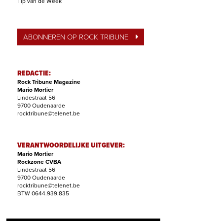
Tip van de Week
ABONNEREN OP ROCK TRIBUNE
REDACTIE:
Rock Tribune Magazine
Mario Mortier
Lindestraat 56
9700 Oudenaarde
rocktribune@telenet.be
VERANTWOORDELIJKE UITGEVER:
Mario Mortier
Rockzone CVBA
Lindestraat 56
9700 Oudenaarde
rocktribune@telenet.be
BTW 0644.939.835