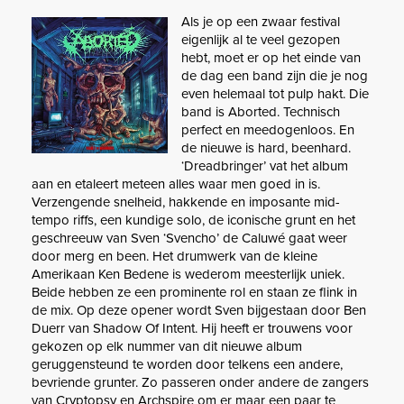
Als je op een zwaar festival
eigenlijk al te veel gezopen
hebt, moet er op het einde van
de dag een band zijn die je nog
even helemaal tot pulp hakt. Die
band is Aborted. Technisch
perfect en meedogenloos. En
de nieuwe is hard, beenhard.
‘Dreadbringer’ vat het album
aan en etaleert meteen alles waar men goed in is.
Verzengende snelheid, hakkende en imposante mid-
tempo riffs, een kundige solo, de iconische grunt en het
geschreeuw van Sven ‘Svencho’ de Caluwé gaat weer
door merg en been. Het drumwerk van de kleine
Amerikaan Ken Bedene is wederom meesterlijk uniek.
Beide hebben ze een prominente rol en staan ze flink in
de mix. Op deze opener wordt Sven bijgestaan door Ben
Duerr van Shadow Of Intent. Hij heeft er trouwens voor
gekozen op elk nummer van dit nieuwe album
geruggensteund te worden door telkens een andere,
bevriende grunter. Zo passeren onder andere de zangers
van Cryptopsy en Archspire om er maar een paar te