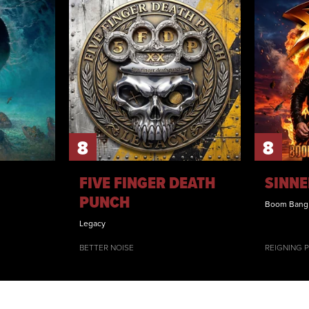
8
8
FIVE FINGER DEATH
SINNE
PUNCH
Boom Bang
Legacy
BETTER NOISE
REIGNING 