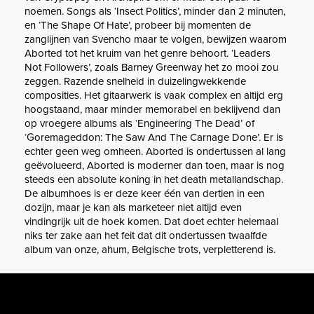
noemen. Songs als ‘Insect Politics’, minder dan 2 minuten,
en ‘The Shape Of Hate’, probeer bij momenten de
zanglijnen van Svencho maar te volgen, bewijzen waarom
Aborted tot het kruim van het genre behoort. ‘Leaders
Not Followers’, zoals Barney Greenway het zo mooi zou
zeggen. Razende snelheid in duizelingwekkende
composities. Het gitaarwerk is vaak complex en altijd erg
hoogstaand, maar minder memorabel en beklijvend dan
op vroegere albums als ‘Engineering The Dead’ of
‘Goremageddon: The Saw And The Carnage Done’. Er is
echter geen weg omheen. Aborted is ondertussen al lang
geëvolueerd, Aborted is moderner dan toen, maar is nog
steeds een absolute koning in het death metallandschap.
De albumhoes is er deze keer één van dertien in een
dozijn, maar je kan als marketeer niet altijd even
vindingrijk uit de hoek komen. Dat doet echter helemaal
niks ter zake aan het feit dat dit ondertussen twaalfde
album van onze, ahum, Belgische trots, verpletterend is.