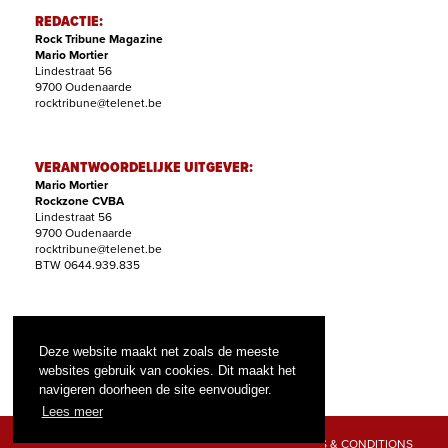
REDACTIE:
Rock Tribune Magazine
Mario Mortier
Lindestraat 56
9700 Oudenaarde
rocktribune@telenet.be
VERANTWOORDELIJKE UITGEVER:
Mario Mortier
Rockzone CVBA
Lindestraat 56
9700 Oudenaarde
rocktribune@telenet.be
BTW 0644.939.835
ABONNEMENTEN:
Filip Nollet
Deze website maakt net zoals de meeste
abonnementen@rock-tribune.com
websites gebruik van cookies. Dit maakt het
navigeren doorheen de site eenvoudiger.
Lees meer
TERMS & CONDITIONS