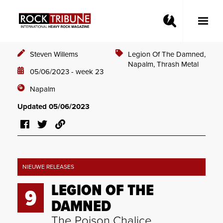
Toggle
Main
Menu
Steven Willems
Legion Of The Damned,
Napalm,
Thrash Metal
05/06/2023 - week 23
Napalm
Updated 05/06/2023
NIEUWE RELEASES
LEGION OF THE
9
DAMNED
The Poison Chalice