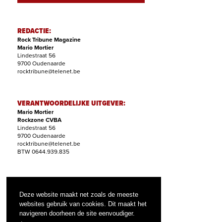
REDACTIE:
Rock Tribune Magazine
Mario Mortier
Lindestraat 56
9700 Oudenaarde
rocktribune@telenet.be
VERANTWOORDELIJKE UITGEVER:
Mario Mortier
Rockzone CVBA
Lindestraat 56
9700 Oudenaarde
rocktribune@telenet.be
BTW 0644.939.835
ABONNEMENTEN:
Filip Nollet
Deze website maakt net zoals de meeste
abonnementen@rock-tribune.com
websites gebruik van cookies. Dit maakt het
navigeren doorheen de site eenvoudiger.