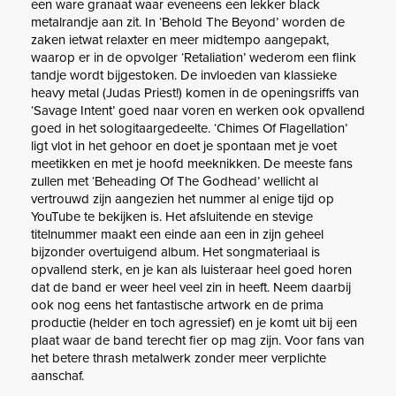
een ware granaat waar eveneens een lekker black
metalrandje aan zit. In ‘Behold The Beyond’ worden de
zaken ietwat relaxter en meer midtempo aangepakt,
waarop er in de opvolger ‘Retaliation’ wederom een flink
tandje wordt bijgestoken. De invloeden van klassieke
heavy metal (Judas Priest!) komen in de openingsriffs van
‘Savage Intent’ goed naar voren en werken ook opvallend
goed in het sologitaargedeelte. ‘Chimes Of Flagellation’
ligt vlot in het gehoor en doet je spontaan met je voet
meetikken en met je hoofd meeknikken. De meeste fans
zullen met ‘Beheading Of The Godhead’ wellicht al
vertrouwd zijn aangezien het nummer al enige tijd op
YouTube te bekijken is. Het afsluitende en stevige
titelnummer maakt een einde aan een in zijn geheel
bijzonder overtuigend album. Het songmateriaal is
opvallend sterk, en je kan als luisteraar heel goed horen
dat de band er weer heel veel zin in heeft. Neem daarbij
ook nog eens het fantastische artwork en de prima
productie (helder en toch agressief) en je komt uit bij een
plaat waar de band terecht fier op mag zijn. Voor fans van
het betere thrash metalwerk zonder meer verplichte
aanschaf.