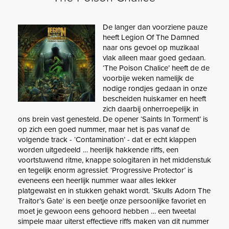
De langer dan voorziene pauze
heeft Legion Of The Damned
naar ons gevoel op muzikaal
vlak alleen maar goed gedaan.
‘The Poison Chalice’ heeft de de
voorbije weken namelijk de
nodige rondjes gedaan in onze
bescheiden huiskamer en heeft
zich daarbij onherroepelijk in
ons brein vast genesteld. De opener ‘Saints In Torment’ is
op zich een goed nummer, maar het is pas vanaf de
volgende track - ‘Contamination’ - dat er echt klappen
worden uitgedeeld … heerlijk hakkende riffs, een
voortstuwend ritme, knappe sologitaren in het middenstuk
en tegelijk enorm agressief. ‘Progressive Protector’ is
eveneens een heerlijk nummer waar alles lekker
platgewalst en in stukken gehakt wordt. ‘Skulls Adorn The
Traitor’s Gate’ is een beetje onze persoonlijke favoriet en
moet je gewoon eens gehoord hebben … een tweetal
simpele maar uiterst effectieve riffs maken van dit nummer