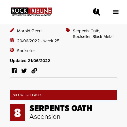
Toggle
Main
Menu
Morbid Geert
Serpents Oath,
Soulseller,
Black Metal
20/06/2022 - week 25
Soulseller
Updated 21/06/2022
NIEUWE RELEASES
SERPENTS OATH
8
Ascension