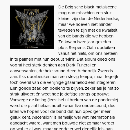
De Belgische black metalscene
mag dan misschien een stuk
kleiner zijn dan de Nederlandse,
maar we hoeven niet minder
tevreden te zijn met de kwaliteit
van de bands die we hebben.
Zo kwam twee jaar geleden
plots Serpents Oath opduiken
vanuit het niets, om ons meteen
in te palmen met hun debuut ‘Nihil’. Dat album deed ons
vooral heel sterk denken aan Dark Funeral en
aanverwanten, de hele sound deed behoorlijk Zweeds
aan: fiks doorbeuken aan een stevig tempo, maar tegelijk
toch overal van die venijnige gitaarmelodieën integreren.
Een goede zaak om boeiend te blijven, zeker als je het zo
strak uitvoert én weet hoe je deftige songs opbouwt.
Vanwege de timing (lees: het uitbreken van de pandemie)
werd die plaat helaas nooit zwaar live ondersteund, dus
laten we hopen voor de band dat hun opvolger meer
geluk kent. ‘Ascension’ is namelijk wel wat internationale
aandacht waard, want men bouwde niet zomaar verder
op wat er al was, maar voegde er wel degelijk iets aan