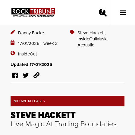
Toggle
Main
Menu
Danny Focke
Steve Hackett,
InsideOutMusic,
17/01/2025 - week 3
Acoustic
InsideOut
Updated 17/01/2025
NIEUWE RELEASES
STEVE HACKETT
Live Magic At Trading Boundaries