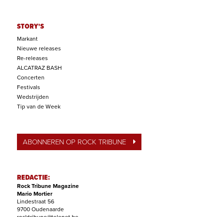
STORY'S
Markant
Nieuwe releases
Re-releases
ALCATRAZ BASH
Concerten
Festivals
Wedstrijden
Tip van de Week
ABONNEREN OP ROCK TRIBUNE
REDACTIE:
Rock Tribune Magazine
Mario Mortier
Lindestraat 56
9700 Oudenaarde
rocktribune@telenet.be