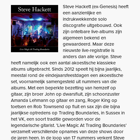
Steve Hackett (ex-Genesis) heeft
een aanzienlijke en
indrukwekkende solo
discografie uitgebouwd. Ook
zijn ontelbare live-albums zijn
algemeen bekend en
gewaardeerd. Maar deze
nieuwste live-registratie is
anders dan alle vorige. Steve
heeft namelijk ook een aantal akoestische klassieke
albums uitgebracht. Sinds 2012 speelt hij bijna jaarlijks,
meestal rond de eindejaarsfeestdagen een akoestische
set, voornamelijk samengesteld uit nummers van die
albums. Met een beperkte bezetting van hemzelf op
gitaar, zijn broer John op dwarsfluit, zijn schoonzuster
Amanda Lehmann op gitaar en zang, Roger King op
toetsen en Rob Townsend op fluit en sax zijn die bijna
jaarlijkse optredens op Trading Boundaries, in Sussex in
het VK, een soort traditie geworden voor de
legendarische gitarist. 'Live Magic At Trading Boundaries'
verzamelt verschillende opnames van deze shows door
de jaren heen. In de loop van 17 nummers verkent Steve