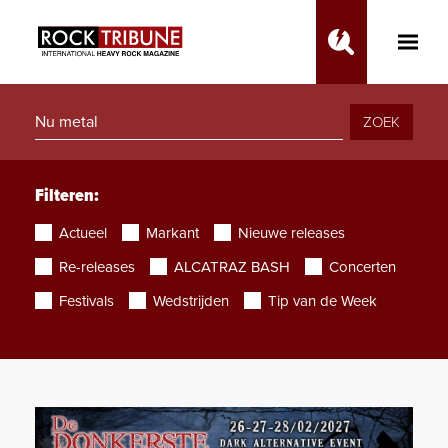
Toggle
Main
Menu
ZOEK
Filteren:
Actueel
Markant
Nieuwe releases
Re-releases
ALCATRAZ BASH
Concerten
Festivals
Wedstrijden
Tip van de Week