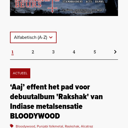
Alfabetisch (A-Z)
1
2
3
4
5
ACTUEEL
‘Aaj’ effent het pad voor
debuutalbum 'Rakshak' van
Indiase metalsensatie
BLOODYWOOD
Bloodywood, Punjabi folkmetal, Raskshak, Alcatraz