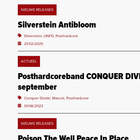
NIEUWE RELEASES
Silverstein Antibloom
Silverstein, UNFD, Posthardcore
21/02/2025
ACTUEEL
Posthardcoreband CONQUER DIVID
september
Conquer Divide, Mascot, Posthardcore
01/08/2023
NIEUWE RELEASES
Poison The Well Peace In Place