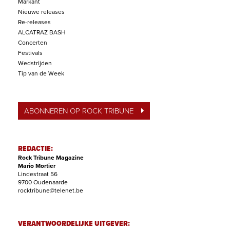
Markant
Nieuwe releases
Re-releases
ALCATRAZ BASH
Concerten
Festivals
Wedstrijden
Tip van de Week
ABONNEREN OP ROCK TRIBUNE
REDACTIE:
Rock Tribune Magazine
Mario Mortier
Lindestraat 56
9700 Oudenaarde
rocktribune@telenet.be
VERANTWOORDELIJKE UITGEVER: