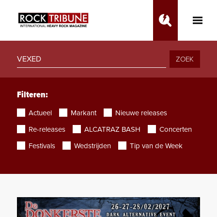
Toggle
Main
Menu
ZOEK
Filteren:
Actueel
Markant
Nieuwe releases
Re-releases
ALCATRAZ BASH
Concerten
Festivals
Wedstrijden
Tip van de Week