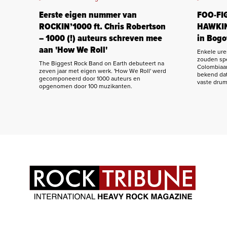
Eerste eigen nummer van
FOO-FI
ROCKIN’1000 ft. Chris Robertson
HAWKIN
– 1000 (!) auteurs schreven mee
in Bogo
aan 'How We Roll'
Enkele ur
zouden spe
The Biggest Rock Band on Earth debuteert na
Colombiaan
zeven jaar met eigen werk. 'How We Roll' werd
bekend dat
gecomponeerd door 1000 auteurs en
vaste drum
opgenomen door 100 muzikanten.