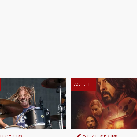
ACTUEEL
nder Haegen
Wim Vander Haegen