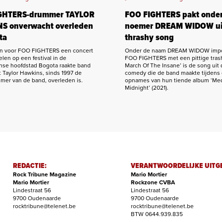
GHTERS-drummer TAYLOR
FOO FIGHTERS pakt onder
S onverwacht overleden
noemer DREAM WIDOW ui
ta
thrashy song
en voor FOO FIGHTERS een concert
Onder de naam DREAM WIDOW imp
len op een festival in de
FOO FIGHTERS met een pittige tras
se hoofdstad Bogota raakte band
March Of The Insane’ is de song uit 
 Taylor Hawkins, sinds 1997 de
comedy die de band maakte tijdens
mer van de band, overleden is.
opnames van hun tiende album ‘Med
Midnight’ (2021).
REDACTIE:
VERANTWOORDELIJKE UITG
Rock Tribune Magazine
Mario Mortier
Mario Mortier
Rockzone CVBA
Lindestraat 56
Lindestraat 56
9700 Oudenaarde
9700 Oudenaarde
rocktribune@telenet.be
rocktribune@telenet.be
BTW 0644.939.835