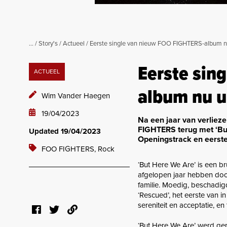
...
/
Story's
/
Actueel
/
Eerste single van nieuw FOO FIGHTERS-album nu
Eerste sin
ACTUEEL
album nu ui
Wim Vander Haegen
19/04/2023
Na een jaar van verlieze
FIGHTERS terug met ‘But
Updated 19/04/2023
Openingstrack en eerste 
FOO FIGHTERS,
Rock
‘But Here We Are’ is een b
afgelopen jaar hebben door
familie. Moedig, beschadig
‘Rescued’, het eerste van 
sereniteit en acceptatie, e
‘But Here We Are’ werd gep