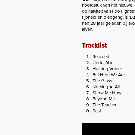
hoofdstuk van het nieuwe l
de naïviteit van Foo Fighte
rijpheid en diepgang, is ‘B
hen 28 jaar geleden bij elk
leven.
Tracklist
Rescued
Under You
Hearing Voices
But Here We Are
The Glass
Nothing At All
Show Me How
Beyond Me
The Teacher
Rest