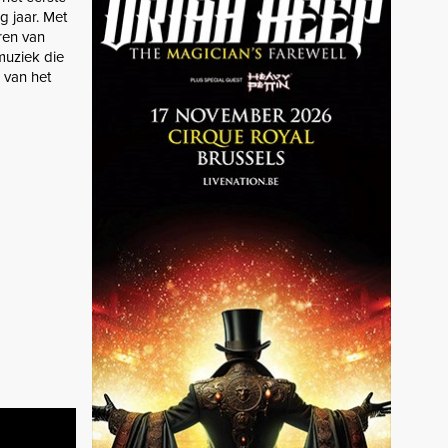
 jaar. Met
aren van
muziek die
 van het