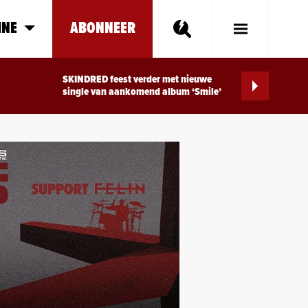
INE
ABONNEER
Toggle
Main
Menu
SKINDRED feest verder met nieuwe
single van aankomend album ‘Smile’