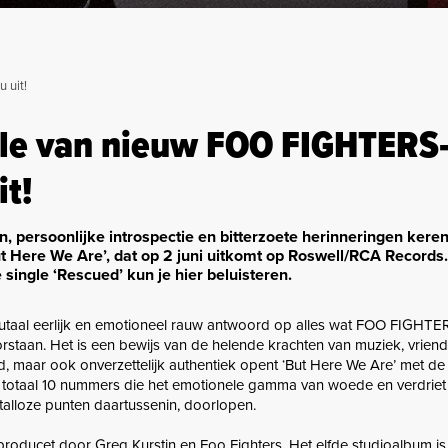
 uit!
gle van nieuw FOO FIGHTERS
t!
n, persoonlijke introspectie en bitterzoete herinneringen ker
 Here We Are’, dat op 2 juni uitkomt op Roswell/RCA Records.
single ‘Rescued’ kun je hier beluisteren.
rutaal eerlijk en emotioneel rauw antwoord op alles wat FOO FIGHTE
staan. Het is een bewijs van de helende krachten van muziek, vrien
d, maar ook onverzettelijk authentiek opent ‘But Here We Are’ met de 
in totaal 10 nummers die het emotionele gamma van woede en verdriet 
n talloze punten daartussenin, doorlopen.
roducet door Greg Kurstin en Foo Fighters. Het elfde studioalbum is 