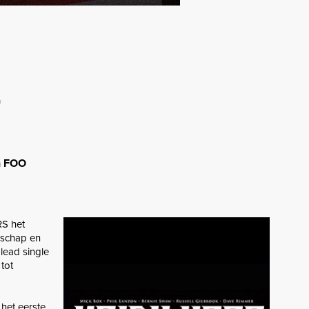
-
en FOO
RS het
dschap en
lead single
tot
het eerste