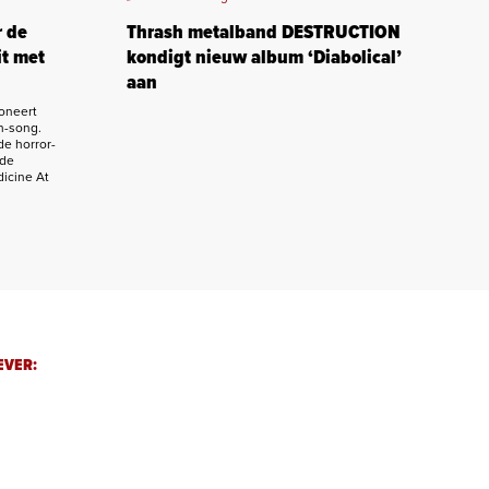
 de
Thrash metalband DESTRUCTION
t met
kondigt nieuw album ‘Diabolical’
aan
oneert
h-song.
de horror-
 de
icine At
EVER: