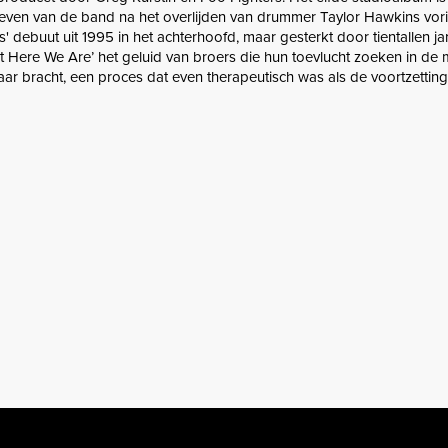
even van de band na het overlijden van drummer Taylor Hawkins vorig
rs' debuut uit 1995 in het achterhoofd, maar gesterkt door tientallen j
ut Here We Are’ het geluid van broers die hun toevlucht zoeken in de 
aar bracht, een proces dat even therapeutisch was als de voortzetting