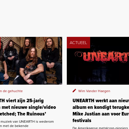
ACTUEEL
an de gehuchte
Wim Vander Haegen
 viert zijn 25-jarig
UNEARTH werkt aan nie
 met nieuwe single/video
album en kondigt terugke
etched; The Ruinous’
Mike Justian aan voor Eu
festivals
 muziek van UNEARTH is wederom
 met de bekende
De Amerikaanse metalcore-pionier