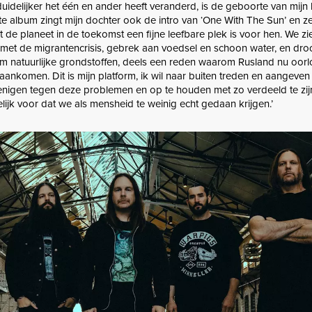
uidelijker het één en ander heeft veranderd, is de geboorte van mijn 
e album zingt mijn dochter ook de intro van ‘One With The Sun’ en ze 
at de planeet in de toekomst een fijne leefbare plek is voor hen. We zi
et de migrantencrisis, gebrek aan voedsel en schoon water, en dro
m natuurlijke grondstoffen, deels een reden waarom Rusland nu oorl
ankomen. Dit is mijn platform, ik wil naar buiten treden en aangeven
renigen tegen deze problemen en op te houden met zo verdeeld te zij
lijk voor dat we als mensheid te weinig echt gedaan krijgen.’