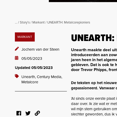
...
/
Story's
/
Markant
/
UNEARTH: Metalcorepioniers
UNEARTH: 
MARKANT
Jochem van der Steen
Unearth maakte deel uit
introduceerden aan zowe
05/05/2023
jaren heen in het algeme
gebleven. Dat is ook te 
Updated 05/05/2023
door Trevor Phipps, fron
Unearth,
Century Media,
Metalcore
De teksten op het nieuwe 
gepassioneerd. Vanwaar d
‘Al sinds onze eerste plaat
daar over. Ik zie wat er me
wil mijn stem gebruiken om 
slechter geworden, dus ik 