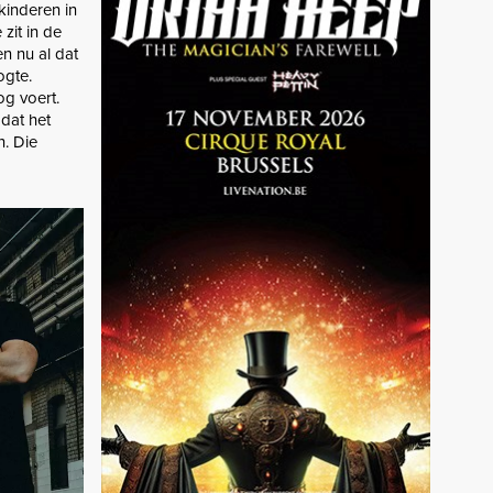
kinderen in
zit in de
en nu al dat
ogte.
og voert.
 dat het
n. Die