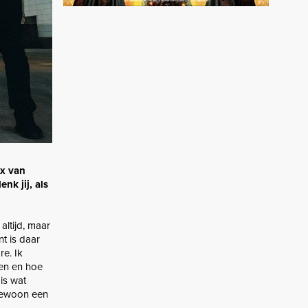
ix van
nk jij, als
altijd, maar
t is daar
re. Ik
ren en hoe
is wat
 gewoon een