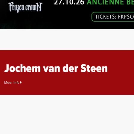
Jochem van der Steen
Meer info