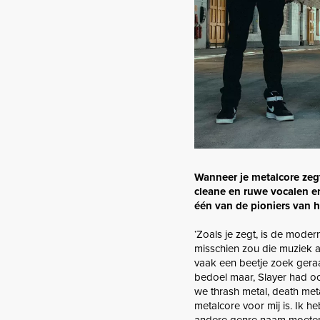
Wanneer je metalcore ze
cleane en ruwe vocalen en 
één van de pioniers van h
‘Zoals je zegt, is de moder
misschien zou die muziek 
vaak een beetje zoek geraak
bedoel maar, Slayer had o
we thrash metal, death met
metalcore voor mij is. Ik
andere genre naam moeten