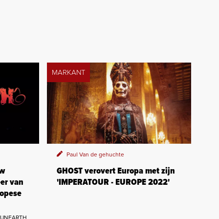
MARKANT
Paul Van de gehuchte
uw
GHOST verovert Europa met zijn
er van
'IMPERATOUR - EUROPE 2022'
ropese
s UNEARTH