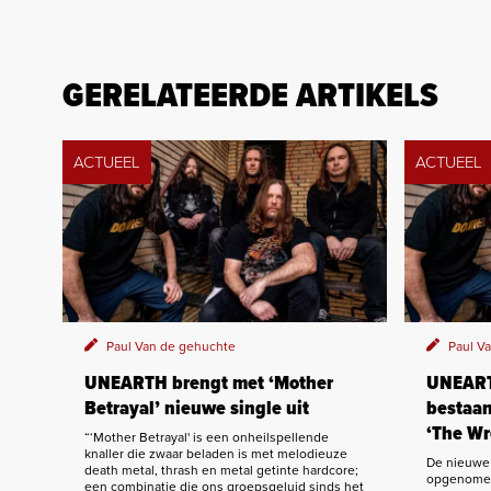
GERELATEERDE ARTIKELS
ACTUEEL
ACTUEEL
Paul Van de gehuchte
Paul V
UNEARTH brengt met ‘Mother
UNEARTH
Betrayal’ nieuwe single uit
bestaan
‘The Wr
“‘Mother Betrayal' is een onheilspellende
knaller die zwaar beladen is met melodieuze
De nieuwe
death metal, thrash en metal getinte hardcore;
opgenomen
een combinatie die ons groepsgeluid sinds het