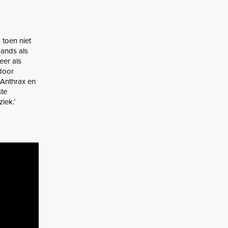
 toen niet
bands als
er als
rdoor
 Anthrax en
ste
iek.’