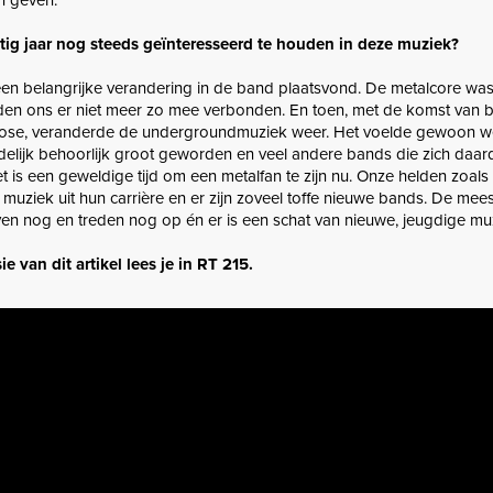
ntig jaar nog steeds geïnteresseerd te houden in deze muziek?
een belangrijke verandering in de band plaatsvond. De metalcore was
den ons er niet meer zo mee verbonden. En toen, met de komst van 
ose, veranderde de undergroundmuziek weer. Het voelde gewoon we
ndelijk behoorlijk groot geworden en veel andere bands die zich daa
t is een geweldige tijd om een metalfan te zijn nu. Onze helden zoals
uziek uit hun carrière en er zijn zoveel toffe nieuwe bands. De mee
en nog en treden nog op én er is een schat van nieuwe, jeugdige muz
e van dit artikel lees je in RT 215.