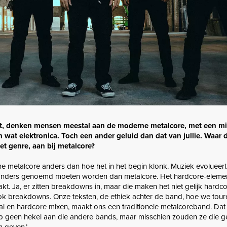
gt, denken mensen meestal aan de moderne metalcore, met een m
wat elektronica. Toch een ander geluid dan dat van jullie. Waar de
et genre, aan bij metalcore?
ne metalcore anders dan hoe het in het begin klonk. Muziek evolueert 
anders genoemd moeten worden dan metalcore. Het hardcore-elemen
t. Ja, er zitten breakdowns in, maar die maken het niet gelijk hardco
ok breakdowns. Onze teksten, de ethiek achter de band, hoe we tou
al en hardcore mixen, maakt ons een traditionele metalcoreband. Dat 
 heb geen hekel aan die andere bands, maar misschien zouden ze die
 geven.’