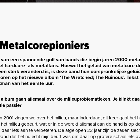
Metalcorepioniers
 van een spannende golf van bands die begin jaren 2000 meta
l hardcore- als metalfans. Hoewel het geluid van metalcore d
en sterk veranderd is, is deze band hun oorspronkelijke geluid
horen op het nieuwe album ‘The Wretched; The Ruinous’. Tekst 
tman van het eerste uur.
album gaan allemaal over de milieuproblematieken. Je klinkt daar
ie passie?
 in 2001 zingen we over het milieu, maar inderdaad, dit keer gaat het 
t het milieu gebeurt, wat er in de wereld allemaal aan de hand is op da
daar iets aan te verbeteren. De afgelopen 22 jaar zijn de zaken slec
vond dat het nu echt mijn beurt was om daar op grotere schaal iets ov