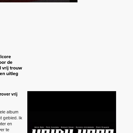
lcore
oor de
 vrij trouw
en uitleg
over vrij
hele album
t gebied. Ik
hter en
er te