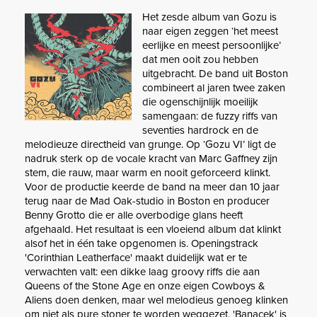
Het zesde album van Gozu is
naar eigen zeggen ‘het meest
eerlijke en meest persoonlijke’
dat men ooit zou hebben
uitgebracht. De band uit Boston
combineert al jaren twee zaken
die ogenschijnlijk moeilijk
samengaan: de fuzzy riffs van
seventies hardrock en de
melodieuze directheid van grunge. Op ‘Gozu VI’ ligt de
nadruk sterk op de vocale kracht van Marc Gaffney zijn
stem, die rauw, maar warm en nooit geforceerd klinkt.
Voor de productie keerde de band na meer dan 10 jaar
terug naar de Mad Oak-studio in Boston en producer
Benny Grotto die er alle overbodige glans heeft
afgehaald. Het resultaat is een vloeiend album dat klinkt
alsof het in één take opgenomen is. Openingstrack
'Corinthian Leatherface' maakt duidelijk wat er te
verwachten valt: een dikke laag groovy riffs die aan
Queens of the Stone Age en onze eigen Cowboys &
Aliens doen denken, maar wel melodieus genoeg klinken
om niet als pure stoner te worden weggezet. 'Banacek' is