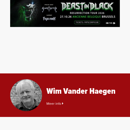
Wim Vander Haegen
Meer info