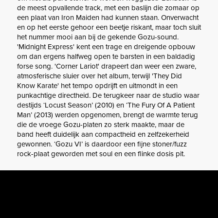
de meest opvallende track, met een baslijn die zomaar op
een plaat van Iron Maiden had kunnen staan. Onverwacht
en op het eerste gehoor een beetje riskant, maar toch sluit
het nummer mooi aan bij de gekende Gozu-sound.
'Midnight Express' kent een trage en dreigende opbouw
om dan ergens halfweg open te barsten in een baldadig
forse song. 'Corner Lariot' drapeert dan weer een zware,
atmosferische sluier over het album, terwijl 'They Did
Know Karate' het tempo opdrijft en uitmondt in een
punkachtige directheid. De terugkeer naar de studio waar
destijds ‘Locust Season’ (2010) en ‘The Fury Of A Patient
Man’ (2013) werden opgenomen, brengt de warmte terug
die de vroege Gozu-platen zo sterk maakte, maar de
band heeft duidelijk aan compactheid en zelfzekerheid
gewonnen. ‘Gozu VI’ is daardoor een fijne stoner/fuzz
rock-plaat geworden met soul en een flinke dosis pit.