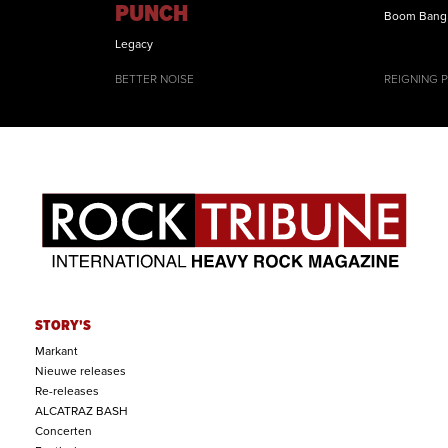
PUNCH
Boom Bang
Legacy
BETTER NOISE
REIGNING 
STORY'S
Markant
Nieuwe releases
Re-releases
ALCATRAZ BASH
Concerten