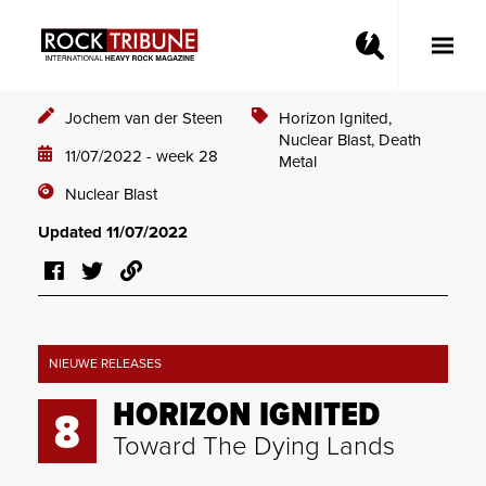
Toggle
Main
Menu
Jochem van der Steen
Horizon Ignited,
Nuclear Blast,
Death
11/07/2022 - week 28
Metal
Nuclear Blast
Updated 11/07/2022
NIEUWE RELEASES
HORIZON IGNITED
8
Toward The Dying Lands