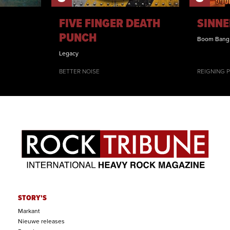
FIVE FINGER DEATH
SINNE
PUNCH
Boom Bang
Legacy
BETTER NOISE
REIGNING 
STORY'S
Markant
Nieuwe releases