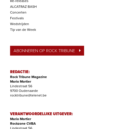
Re-releases
ALCATRAZ BASH
Concerten
Festivals
Wedstrijden
Tip van de Week
ABONNEREN OP ROCK TRIBUNE
REDACTIE:
Rock Tribune Magazine
Mario Mortier
Lindestraat 56
9700 Oudenaarde
rocktribune@telenet.be
VERANTWOORDELIJKE UITGEVER:
Mario Mortier
Rockzone CVBA
Lindestraat 56