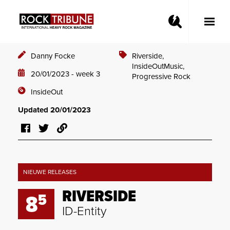
Toggle
Main
Menu
Danny Focke
Riverside,
InsideOutMusic,
20/01/2023 - week 3
Progressive Rock
InsideOut
Updated 20/01/2023
NIEUWE RELEASES
RIVERSIDE
5
8
ID-Entity