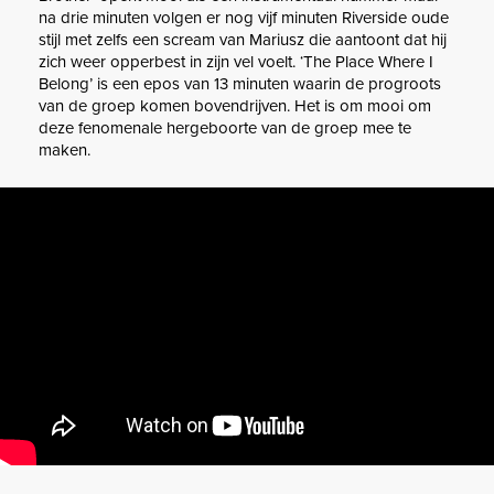
na drie minuten volgen er nog vijf minuten Riverside oude
stijl met zelfs een scream van Mariusz die aantoont dat hij
zich weer opperbest in zijn vel voelt. ‘The Place Where I
Belong’ is een epos van 13 minuten waarin de progroots
van de groep komen bovendrijven. Het is om mooi om
deze fenomenale hergeboorte van de groep mee te
maken.