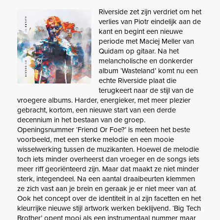
Riverside zet zijn verdriet om het
verlies van Piotr eindelijk aan de
kant en begint een nieuwe
periode met Maciej Meller van
Quidam op gitaar. Na het
melancholische en donkerder
album ‘Wasteland’ komt nu een
echte Riverside plaat die
terugkeert naar de stijl van de
vroegere albums. Harder, energieker, met meer plezier
gebracht, kortom, een nieuwe start van een derde
decennium in het bestaan van de groep.
Openingsnummer ‘Friend Or Foe?’ is meteen het beste
voorbeeld, met een sterke melodie en een mooie
wisselwerking tussen de muzikanten. Hoewel de melodie
toch iets minder overheerst dan vroeger en de songs iets
meer riff georiënteerd zijn. Maar dat maakt ze niet minder
sterk, integendeel. Na een aantal draaibeurten klemmen
ze zich vast aan je brein en geraak je er niet meer van af.
Ook het concept over de identiteit in al zijn facetten en het
kleurrijke nieuwe stijl artwork werken beklijvend. ‘Big Tech
Brother’ opent mooi als een instrumentaal nummer maar