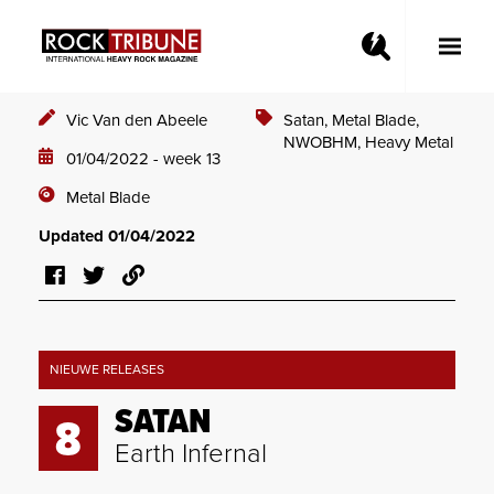
Toggle
Main
Menu
Vic Van den Abeele
Satan,
Metal Blade,
NWOBHM,
Heavy Metal
01/04/2022 - week 13
Metal Blade
Updated 01/04/2022
NIEUWE RELEASES
SATAN
8
Earth Infernal