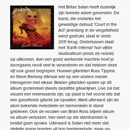
Het Britse Satan heeft duidelijk
zijn tweede adem gevonden. De
band, die ondanks het
geweldige debuut ‘Court In the
Act’ jarenlang in de vergetelheid
werd gedrukt, staat er sinds
2011 terug. Ondertussen staat
met ‘Earth Infernal’ hun vijfde
studioalbum (sinds de reünie)
op uitkomen. Aan een goed werkende machine hoef je
doorgaans nooit veel te veranderen en dat hebben deze
vijf ook goed begrepen. Hoewel gitaristen Russ Tippins
en Steve Ramsey ditmaal wel op een andere manier
interageren met elkaar. Beiden gitaristen spelen op dit
album grotendeel steeds dezelfde gitaarlijnen. Live zal dat
visueel een meerwaarde zijn, op plaat is het vooral iets dat
een geoefende gitarist zal opvallen. Want uiteraard zijn de
alom bekende melodieën en harmonieën in stand
gebleven. Ook de vocalen van Brian Ross blijven album
na album verbazen. Van sleet op die stembanden is
beslist geen sprake. Uiteraard is Satan niet meer dat
stelletje jonge honden uit hun beginperiode, maar op