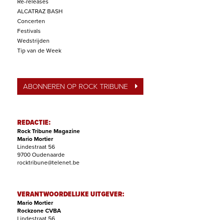
Re-releases
ALCATRAZ BASH
Concerten
Festivals
Wedstrijden
Tip van de Week
ABONNEREN OP ROCK TRIBUNE
REDACTIE:
Rock Tribune Magazine
Mario Mortier
Lindestraat 56
9700 Oudenaarde
rocktribune@telenet.be
VERANTWOORDELIJKE UITGEVER:
Mario Mortier
Rockzone CVBA
Lindestraat 56