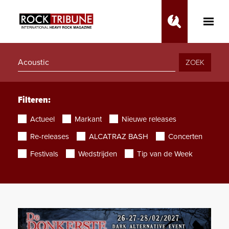
Toggle
Main
Menu
ZOEK
Filteren:
Actueel
Markant
Nieuwe releases
Re-releases
ALCATRAZ BASH
Concerten
Festivals
Wedstrijden
Tip van de Week