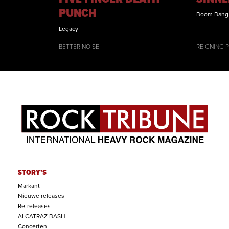
PUNCH
Boom Bang
Legacy
BETTER NOISE
REIGNING 
STORY'S
Markant
Nieuwe releases
Re-releases
ALCATRAZ BASH
Concerten