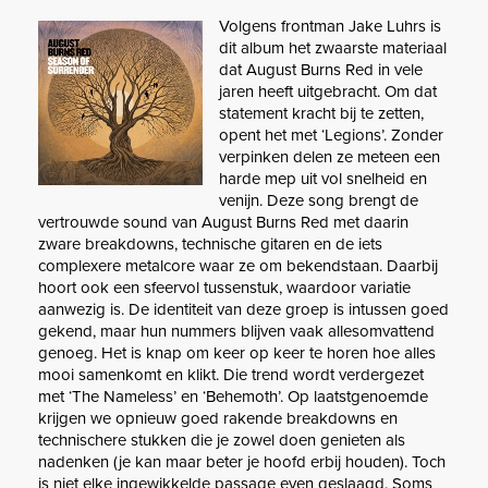
Volgens frontman Jake Luhrs is
dit album het zwaarste materiaal
dat August Burns Red in vele
jaren heeft uitgebracht. Om dat
statement kracht bij te zetten,
opent het met ‘Legions’. Zonder
verpinken delen ze meteen een
harde mep uit vol snelheid en
venijn. Deze song brengt de
vertrouwde sound van August Burns Red met daarin
zware breakdowns, technische gitaren en de iets
complexere metalcore waar ze om bekendstaan. Daarbij
hoort ook een sfeervol tussenstuk, waardoor variatie
aanwezig is. De identiteit van deze groep is intussen goed
gekend, maar hun nummers blijven vaak allesomvattend
genoeg. Het is knap om keer op keer te horen hoe alles
mooi samenkomt en klikt. Die trend wordt verdergezet
met ‘The Nameless’ en ‘Behemoth’. Op laatstgenoemde
krijgen we opnieuw goed rakende breakdowns en
technischere stukken die je zowel doen genieten als
nadenken (je kan maar beter je hoofd erbij houden). Toch
is niet elke ingewikkelde passage even geslaagd. Soms