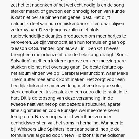
zet het tot nadenken of het wel echt nodig is en de song
sterker maakt, of gewoon een onnodig tonen van kunde
is dat niet per se binnen het geheel past. Het blijft
natuurlijk deel van hun onmiskenbare stijl en daar blijven
ze trouw aan. Deze jongens zullen niet plots
radiovriendelijke deuntjes produceren om meer hartjes te
veroveren. Ze zijn verknocht aan hun formule en gaan op
‘Season Of Surrender’ opnieuw all-in. ‘Den Of Thieves’
brengt een melodieuze riff die de hele song draagt. ‘Sonic
Salvation’ heeft een lekkere groove en zeer meezingbare
stukken die net niet overstag gaan. De beste feature op
het album vinden we op ‘Cerebral Malfunction’, waar Make
Them Suffer mee amok komt maken. Het zorgt voor een
heerlijk klinkende samenwerking met een knappe solo,
sterk emotioneel tussenstuk en een outro die je raakt in je
hart. Dit is de topsong van deze verzameling. In de
tweede helft valt het op dat dezelfde structuren, aparte
time signatures en coole kunstjes wel meerdere keren
terugkeren. Na verloop van tijd wordt het zo meer
eenheidsworst en valt het soms in herhaling. Wanneer je
bij ‘Whispers Like Splinters’ bent aanbeland, heb je de
formule wel al goed door. ‘New Horizons’ is melodischer