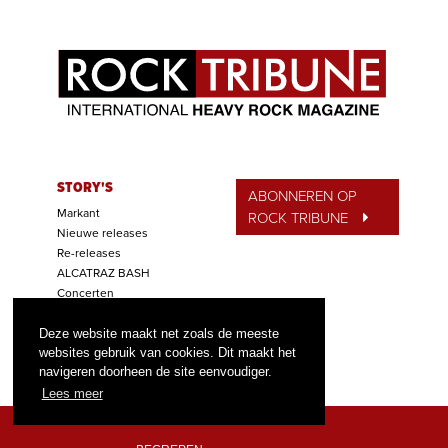
STORY'S
ABONNEREN OP
Markant
ROCK TRIBUNE
Nieuwe releases
Re-releases
ALCATRAZ BASH
Concerten
Festivals
Deze website maakt net zoals de meeste
Wedstrijden
websites gebruik van cookies. Dit maakt het
Tip van de Week
navigeren doorheen de site eenvoudiger.
Lees meer