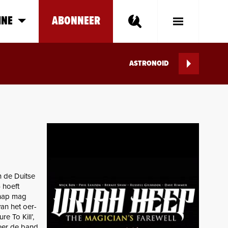
INE
ABONNEER
Toggle
Main
Menu
ASTRONOID
n de Duitse
 hoeft
chap mag
an het oer-
e To Kill’,
eer de band