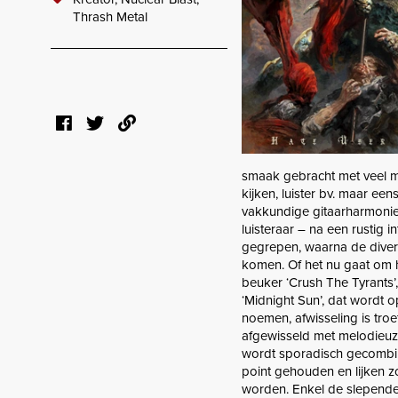
Thrash Metal
smaak gebracht met veel 
kijken, luister bv. maar e
vakkundige gitaarharmonie
luisteraar – na een rustig i
gegrepen, waarna de diver
komen. Of het nu gaat om 
beuker ‘Crush The Tyrants’
‘Midnight Sun’, dat wordt 
noemen, afwisseling is tro
afgewisseld met melodieuze
wordt sporadisch gecombin
point gehouden en lijken z
worden. Enkel de slepende,