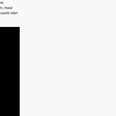
ok.
en, maar
rouwde elan