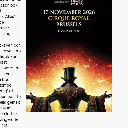
 wezen ook
t
r Alles’
 de
ieuwe
 jaar,
e –
rekt van een
 steevast op
 hoek komt
ast,
en wordt de
e lurven
n bod
idtempo
ong’ of
een paar te
peels gemak
 Mille
en to-the-
lingerd te
 het