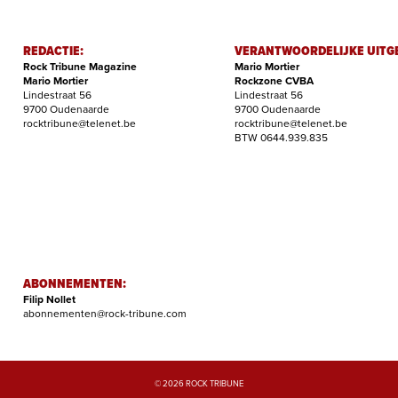
REDACTIE:
VERANTWOORDELIJKE UITG
Rock Tribune Magazine
Mario Mortier
Mario Mortier
Rockzone CVBA
Lindestraat 56
Lindestraat 56
9700 Oudenaarde
9700 Oudenaarde
rocktribune@telenet.be
rocktribune@telenet.be
BTW 0644.939.835
ABONNEMENTEN:
Filip Nollet
abonnementen@rock-tribune.com
© 2026 ROCK TRIBUNE