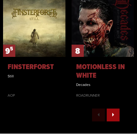
5
9
8
FINSTERFORST
MOTIONLESS IN
WHITE
Still
Decades
AOP
ROADRUNNER