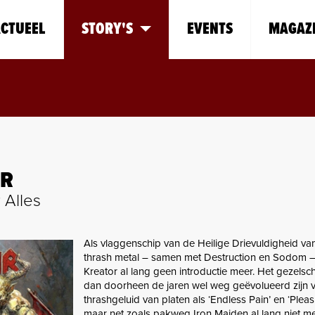
CTUEEL
STORY'S
EVENTS
MAGAZ
OR
 Alles
Als vlaggenschip van de Heilige Drievuldigheid va
thrash metal – samen met Destruction en Sodom –
Kreator al lang geen introductie meer. Het gezels
dan doorheen de jaren wel weg geëvolueerd zijn v
thrashgeluid van platen als ‘Endless Pain’ en ‘Pleasur
maar net zoals pakweg Iron Maiden al lang niet m