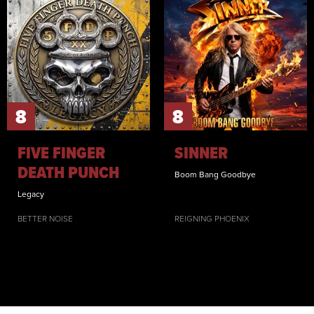
8
8
FIVE FINGER
SINNER
DEATH PUNCH
Boom Bang Goodbye
Legacy
BETTER NOISE
REIGNING PHOENIX