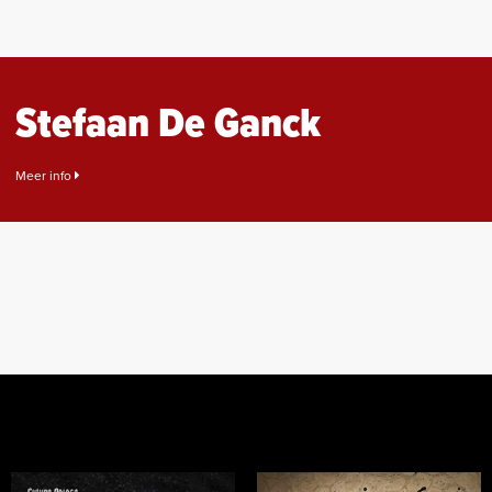
Stefaan De Ganck
Meer info