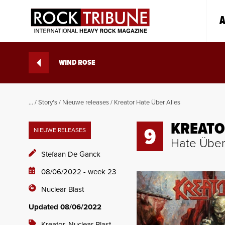
A
WIND ROSE
...
/
Story's
/
Nieuwe releases
/
Kreator Hate Über Alles
KREAT
9
NIEUWE RELEASES
Hate Über
Stefaan De Ganck
08/06/2022 - week 23
Nuclear Blast
Updated 08/06/2022
Kreator,
Nuclear Blast,