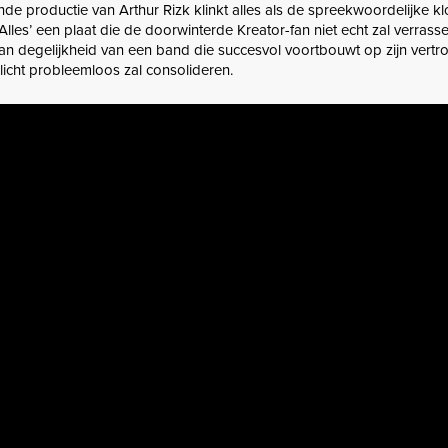
nde productie van Arthur Rizk klinkt alles als de spreekwoordelijke kl
lles’ een plaat die de doorwinterde Kreator-fan niet echt zal verrass
an degelijkheid van een band die succesvol voortbouwt op zijn vert
licht probleemloos zal consolideren.