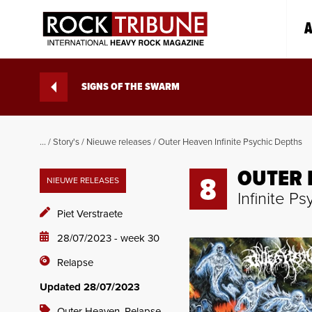
A
SIGNS OF THE SWARM
...
/
Story's
/
Nieuwe releases
/
Outer Heaven Infinite Psychic Depths
OUTER 
8
NIEUWE RELEASES
Infinite P
Piet Verstraete
28/07/2023 - week 30
Relapse
Updated 28/07/2023
Outer Heaven,
Relapse,