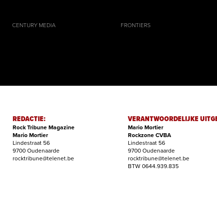
CENTURY MEDIA
FRONTIERS
REDACTIE:
VERANTWOORDELIJKE UITG
Rock Tribune Magazine
Mario Mortier
Mario Mortier
Rockzone CVBA
Lindestraat 56
Lindestraat 56
9700 Oudenaarde
9700 Oudenaarde
rocktribune@telenet.be
rocktribune@telenet.be
BTW 0644.939.835