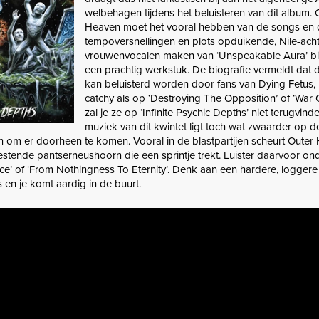
welbehagen tijdens het beluisteren van dit album. 
Heaven moet het vooral hebben van de songs en 
tempoversnellingen en plots opduikende, Nile-ach
vrouwenvocalen maken van ‘Unspeakable Aura’ bi
een prachtig werkstuk. De biografie vermeldt dat 
kan beluisterd worden door fans van Dying Fetus,
catchy als op ‘Destroying The Opposition’ of ‘War Of
zal je ze op ‘Infinite Psychic Depths’ niet terugvind
muziek van dit kwintet ligt toch wat zwaarder op 
 om er doorheen te komen. Vooral in de blastpartijen scheurt Outer
estende pantserneushoorn die een sprintje trekt. Luister daarvoor on
e’ of ‘From Nothingness To Eternity’. Denk aan een hardere, logger
 en je komt aardig in de buurt.