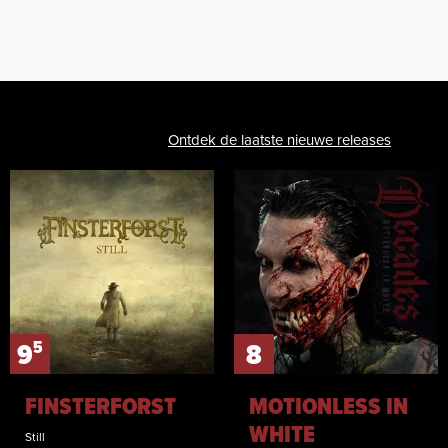
Ontdek de laatste nieuwe releases
5
9
8
FINSTERFORST
MOTIONLESS IN
WHITE
Still