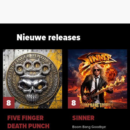
Nieuwe releases
8
8
FIVE FINGER
SINNER
DEATH PUNCH
Boom Bang Goodbye