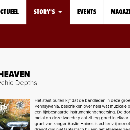
CTUEEL
STORY'S
EVENTS
MAGAZ
HEAVEN
sychic Depths
Het staat buiten kijf dat de bandleden in deze groe
Pennsylvania, beschikken over heel wat muzikale
een fijnbesnaarde instrumentenbeheersing. De do
metal op deze tweede plaat zit erg goed in elkaar
grunt van zanger Austin Haines is echter vrij mono
draagt dus niet fantastisch bij aan het algeheel ge