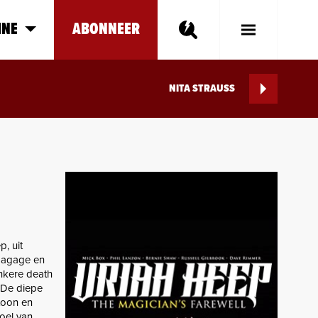
INE
ABONNEER
Toggle
Main
Menu
NITA STRAUSS
p, uit
 bagage en
nkere death
. De diepe
toon en
voel van