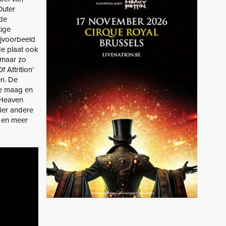
Outer
de
tige
jvoorbeeld
de plaat ook
 maar zo
 Attrition’
en. De
de maag en
 Heaven
der andere
e en meer