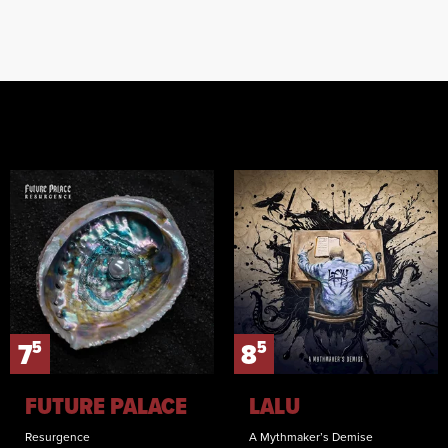
5
5
7
8
FUTURE PALACE
LALU
Resurgence
A Mythmaker’s Demise