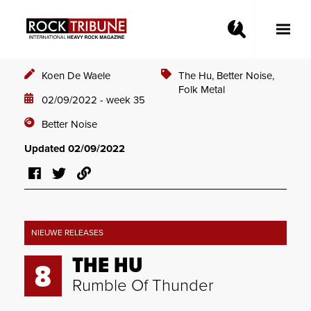
Toggle
Main
Menu
Koen De Waele
The Hu,
Better Noise,
Folk Metal
02/09/2022 - week 35
Better Noise
Updated 02/09/2022
NIEUWE RELEASES
THE HU
8
Rumble Of Thunder