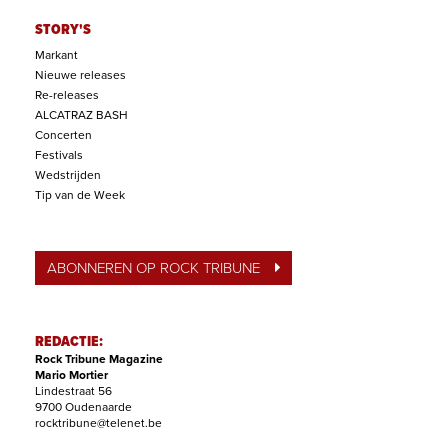
STORY'S
Markant
Nieuwe releases
Re-releases
ALCATRAZ BASH
Concerten
Festivals
Wedstrijden
Tip van de Week
ABONNEREN OP ROCK TRIBUNE
REDACTIE:
Rock Tribune Magazine
Mario Mortier
Lindestraat 56
9700 Oudenaarde
rocktribune@telenet.be