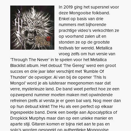
In 2019 ging het supersnel voor
deze Mongoolse folkband.
Enkel op basis van drie
nummers met bijhorende
prachtige video’s verkochten ze
op voorhand zalen uit en
stonden ze op de grootste
festivals ter wereld. Metallica
vroeg zelfs om hun versie van
‘Through The Never’ in te spelen voor het Metallica
Blacklist album. Het debuut ‘The Gereg’ werd een groot
succes en drie jaar later verschijnt met ‘Rumble Of
Thunder’ de opvolger. Al van bij de opener ‘This Is
Mongol’ word je als luisteraar meegenomen naar dat
verre, mysterieuze land. De band weet perfect hoe ze een
opzwepend nummer moeten maken met opwindende
refreinen (zelfs al versta je er geen bal van). Nog meer dan
op hun debuut klinkt The Hu als een perfect op elkaar
ingespeelde band. Denk een beetje aan Apocalyptica of
Dropkick Murphys maar dan op een unieke manier en
aparte stijl. Gitaren komen er bijna niet aan te pas en
solo’s worden gespeeld op authentieke Mongoolse