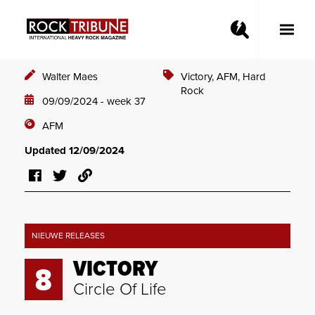
Toggle
Main
Menu
Walter Maes
Victory,
AFM,
Hard
Rock
09/09/2024 - week 37
AFM
Updated 12/09/2024
NIEUWE RELEASES
VICTORY
8
Circle Of Life