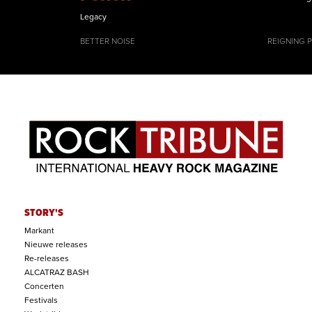
Legacy
BETTER NOISE
REIGNING 
STORY'S
Markant
Nieuwe releases
Re-releases
ALCATRAZ BASH
Concerten
Festivals