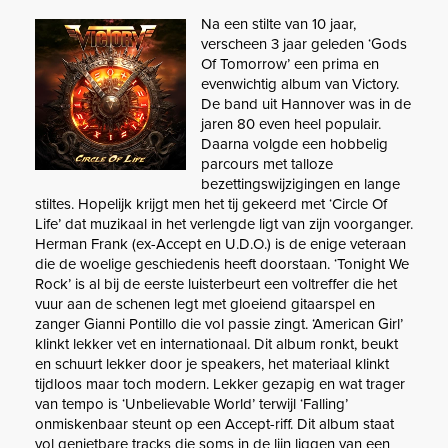
Na een stilte van 10 jaar,
verscheen 3 jaar geleden ‘Gods
Of Tomorrow’ een prima en
evenwichtig album van Victory.
De band uit Hannover was in de
jaren 80 even heel populair.
Daarna volgde een hobbelig
parcours met talloze
bezettingswijzigingen en lange
stiltes. Hopelijk krijgt men het tij gekeerd met ‘Circle Of
Life’ dat muzikaal in het verlengde ligt van zijn voorganger.
Herman Frank (ex-Accept en U.D.O.) is de enige veteraan
die de woelige geschiedenis heeft doorstaan. ‘Tonight We
Rock’ is al bij de eerste luisterbeurt een voltreffer die het
vuur aan de schenen legt met gloeiend gitaarspel en
zanger Gianni Pontillo die vol passie zingt. ‘American Girl’
klinkt lekker vet en internationaal. Dit album ronkt, beukt
en schuurt lekker door je speakers, het materiaal klinkt
tijdloos maar toch modern. Lekker gezapig en wat trager
van tempo is ‘Unbelievable World’ terwijl ‘Falling’
onmiskenbaar steunt op een Accept-riff. Dit album staat
vol genietbare tracks die soms in de lijn liggen van een