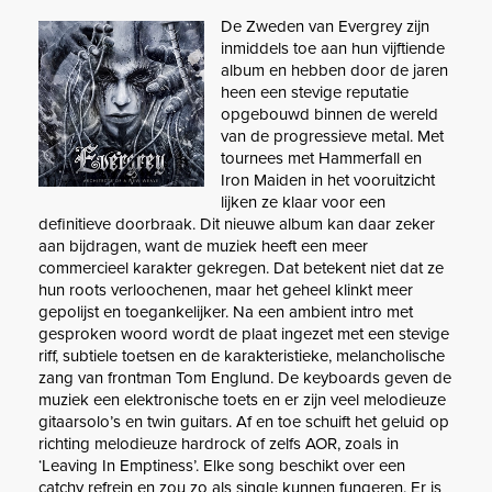
De Zweden van Evergrey zijn
inmiddels toe aan hun vijftiende
album en hebben door de jaren
heen een stevige reputatie
opgebouwd binnen de wereld
van de progressieve metal. Met
tournees met Hammerfall en
Iron Maiden in het vooruitzicht
lijken ze klaar voor een
definitieve doorbraak. Dit nieuwe album kan daar zeker
aan bijdragen, want de muziek heeft een meer
commercieel karakter gekregen. Dat betekent niet dat ze
hun roots verloochenen, maar het geheel klinkt meer
gepolijst en toegankelijker. Na een ambient intro met
gesproken woord wordt de plaat ingezet met een stevige
riff, subtiele toetsen en de karakteristieke, melancholische
zang van frontman Tom Englund. De keyboards geven de
muziek een elektronische toets en er zijn veel melodieuze
gitaarsolo’s en twin guitars. Af en toe schuift het geluid op
richting melodieuze hardrock of zelfs AOR, zoals in
‘Leaving In Emptiness’. Elke song beschikt over een
catchy refrein en zou zo als single kunnen fungeren. Er is