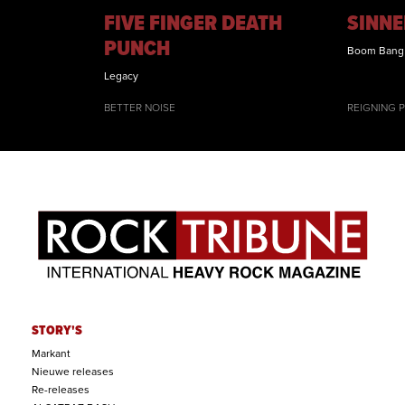
FIVE FINGER DEATH
SINNE
PUNCH
Boom Bang
Legacy
BETTER NOISE
REIGNING 
STORY'S
Markant
Nieuwe releases
Re-releases