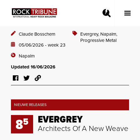
Toggle
Main
Menu
Claude Bosschem
Evergrey,
Napalm,
Progressive Metal
05/06/2026 - week 23
Napalm
Updated 16/06/2026
NIEUWE RELEASES
EVERGREY
5
8
Architects Of A New Weave