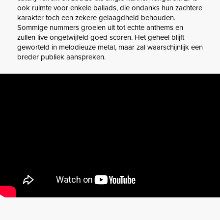
ook ruimte voor enkele ballads, die ondanks hun zachtere
karakter toch een zekere gelaagdheid behouden.
Sommige nummers groeien uit tot echte anthems en
zullen live ongetwijfeld goed scoren. Het geheel blijft
geworteld in melodieuze metal, maar zal waarschijnlijk een
breder publiek aanspreken.