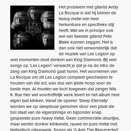
Het probleem met gitarist Andy
La Rocque is dat hij binnen de
heavy metal een heel
herkenbare en specifieke stijl
heeft. Wat we in principe ook
wel van tweede gitarist Pete
Blakk kunnen zeggen. Het is
dan ook niet verwonderlijk dat
de muziek van Lex Legion op
veel momenten doet denken aan King Diamond. Bij veel
songs op ‘Lex Legion’ verwacht je dat je na de intro de
zang van King Diamond gaat horen. Het voornemen van
La Rocque om dit Lex Legion compleet gescheiden te
houden van die act, was dus een ijdele hoop voor de
beste man. Al moeten we toch toegeven dat zanger Nils
K. Rue hier wel voortreffelijk werk levert en het album heel
eigen laat klinken. Vanaf de opener ‘Sleep Eternally’
worden we op sleeptouw genomen door een plaat die
bol staat van de eigenzinnige en bijzonder knap
gespeelde pure heavy metal. Geen commerciële deuntjes,
maar eerder donker klinkende, rauwe en pure metal met
fantastisch gitaarwerk. Songs als ‘(I Am) The Resurrected’,