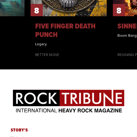
8
8
FIVE FINGER DEATH
SINNE
PUNCH
Boom Bang
Legacy
BETTER NOISE
REIGNING 
STORY'S