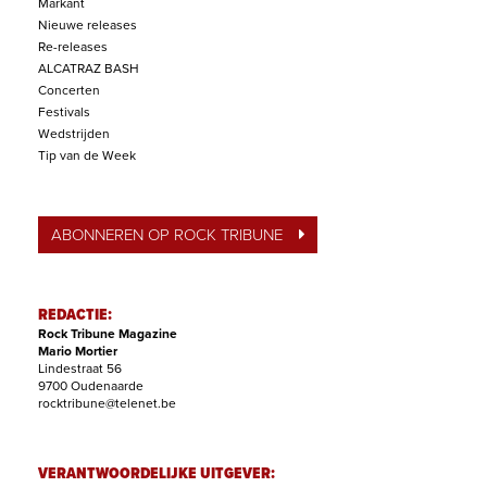
Markant
Nieuwe releases
Re-releases
ALCATRAZ BASH
Concerten
Festivals
Wedstrijden
Tip van de Week
ABONNEREN OP ROCK TRIBUNE
REDACTIE:
Rock Tribune Magazine
Mario Mortier
Lindestraat 56
9700 Oudenaarde
rocktribune@telenet.be
VERANTWOORDELIJKE UITGEVER: