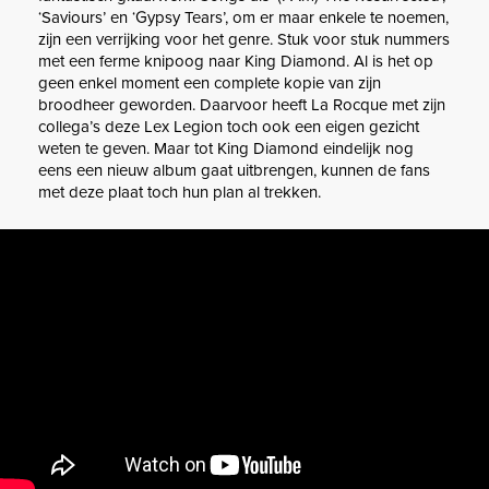
‘Saviours’ en ‘Gypsy Tears’, om er maar enkele te noemen,
zijn een verrijking voor het genre. Stuk voor stuk nummers
met een ferme knipoog naar King Diamond. Al is het op
geen enkel moment een complete kopie van zijn
broodheer geworden. Daarvoor heeft La Rocque met zijn
collega’s deze Lex Legion toch ook een eigen gezicht
weten te geven. Maar tot King Diamond eindelijk nog
eens een nieuw album gaat uitbrengen, kunnen de fans
met deze plaat toch hun plan al trekken.